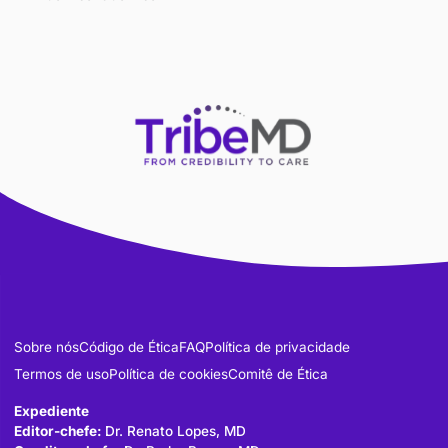
Não tem conta?
Cadastre-se aqui.
APOIADORES
Apoio Educacional