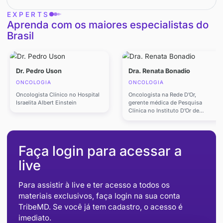
Medicina de Precisão e Biomarcado
Como testes moleculares e terapias-alvo
estão personalizando o tratamento
oncológico.
Integração Multidisciplinar
A importância da colaboração entre
diferentes especialidades para um cuida
mais eficiente ao paciente.
EXPERTS
Aprenda com os maiores especialista
Brasil
Dr. Pedro Uson
Dra. Renata Bonadi
ONCOLOGIA
ONCOLOGIA