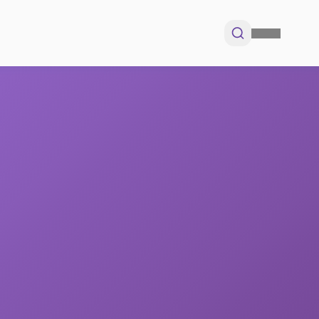
idades
Prontuário