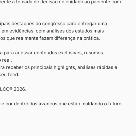
r de pulmão e às neoplasias torácicas.
ologistas, pneumologistas, cirurgiões torácicos, rad
quisadores para apresentar e discutir os dados mais 
ido por trazer resultados de estudos que frequente
 e impactam diretamente a tomada de decisão no cui
rá atenta aos principais destaques do congresso par
, prática e baseada em evidências, com análises dos
ts clínicos e os pontos que realmente fazem diferença
 nossa plataforma para acessar conteúdos exclusi
lizações em tempo real.
 redes sociais para receber os principais highlights
is diretamente no seu feed.