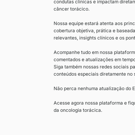
dedicados ao cânce
O evento reúne onc
patologistas e pes
O ELCC é reconhec
condutas clínicas
câncer torácico.
Nossa equipe esta
cobertura objetiva
relevantes, insigh
Acompanhe tudo em
comentados e atua
Siga também nossas
conteúdos especia