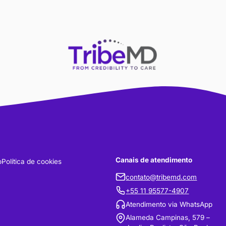
Não perca nenhum
Acesse agora noss
da oncologia torác