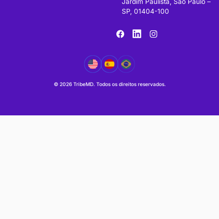
Canais de a
mos de uso
Política de cookies
contato@
+55 11 9
Atendime
Alameda 
Jardim Pa
SP, 0140